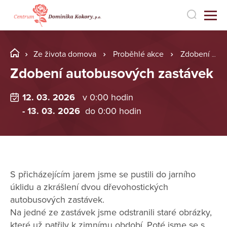
Ze života domova
Proběhlé akce
Zdobení autobusových zastávek
Zdobení autobusových zastávek
12. 03. 2026
v 0:00 hodin
- 13. 03. 2026
do 0:00 hodin
S přicházejícím jarem jsme se pustili do jarního
úklidu a zkrášlení dvou dřevohostických
autobusových zastávek.
Na jedné ze zastávek jsme odstranili staré obrázky,
které už patřily k zimnímu období. Poté jsme se s