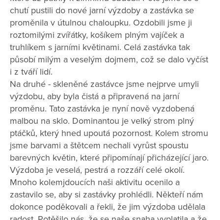
chutí pustili do nové jarní výzdoby a zastávka se
proměnila v útulnou chaloupku. Ozdobili jsme ji
roztomilými zvířátky, košíkem plným vajíček a
truhlíkem s jarními květinami. Celá zastávka tak
působí milým a veselým dojmem, což se dalo vyčíst
i z tváří lidí.
Na druhé - skleněné zastávce jsme nejprve umyli
výzdobu, aby byla čistá a připravená na jarní
proměnu. Tato zastávka je nyní nově vyzdobená
malbou na sklo. Dominantou je velký strom plný
ptáčků, který hned upoutá pozornost. Kolem stromu
jsme barvami a štětcem nechali vyrůst spoustu
barevných květin, které připomínají přicházející jaro.
Výzdoba je veselá, pestrá a rozzáří celé okolí.
Mnoho kolemjdoucích naši aktivitu ocenilo a
zastavilo se, aby si zastávky prohlédli. Někteří nám
dokonce poděkovali a řekli, že jim výzdoba udělala
radost. Potěšilo nás, že se naše snaha vyplatila a že